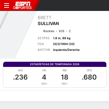
BRETT
SULLIVAN
Rockies
#26
C
EST/PES
1.8 m, 86 kg
FDN
22/2/1994 (32)
BAT/THR
Izquierda/Derecha
ESTADÍSTICAS DE TEMPORADA 2026
AVG
HR
RBI
OPS
.236
4
18
.680
150+
150+
Perfil de Jugador
Noticias
Estadísticas
Bio
Splits
Resumen