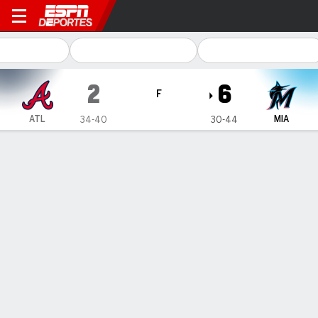
Atlanta Braves en Miami Mar
2
6
F
ATL
MIA
34-40
30-44
Resumen
Crónica
Ficha
Jugadas
1
2
3
4
5
6
7
8
9
C
H
E
ATL
0
0
0
1
0
0
0
1
0
2
8
1
MIA
0
1
3
0
0
1
1
0
-
6
9
1
GANÓ
PERDIDO
J. Junk
D. Fuentes
2-0
0-1