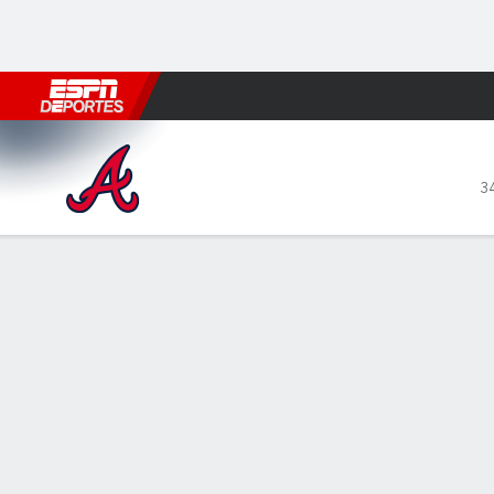
Fútbol
MLB
F. Americano
Básquetbol
WNBA
F1
Boxe
Atlanta Braves en Miami Mar
3
Resumen
Crónica
Ficha
Jugadas
1
2
3
4
ATL
0
0
0
1
MIA