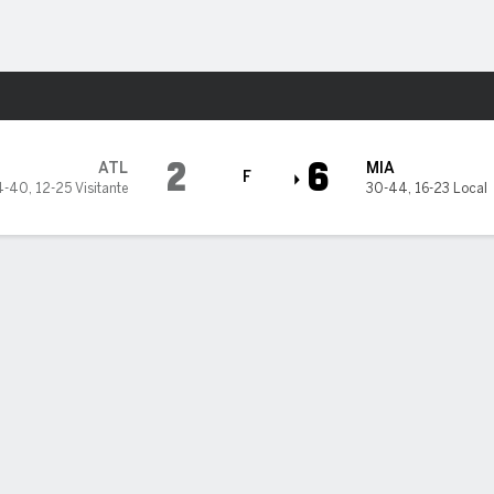
o
Más Deportes
lins
2
6
ATL
MIA
F
4-40
,
12-25 Visitante
30-44
,
16-23 Local
5
6
7
8
9
C
H
0
0
0
1
0
2
8