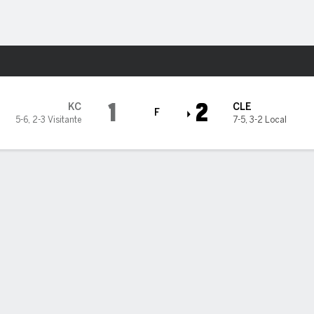
o
Más Deportes
land Guardians
1
2
KC
CLE
F
5-6
,
2-3 Visitante
7-5
,
3-2 Local
5
6
7
8
9
C
H
0
0
0
0
0
1
1