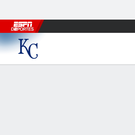
Fútbol
MLB
F. Americano
Básquetbol
WNBA
F1
Boxe
Kansas City Royals en Cleve
Resumen
Crónica
Ficha
Jugadas
1
2
3
4
KC
0
1
0
0
CLE