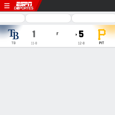
Tampa Bay Rays en Pittsburg
1
5
F
TB
PIT
11-8
12-8
Resumen
Crónica
Ficha
Jugadas
1
2
3
4
5
6
7
8
9
C
H
E
TB
0
0
0
0
0
1
0
0
0
1
5
0
PIT
0
1
0
0
0
2
0
2
-
5
11
0
GANÓ
PERDIDO
B. Chandler
N. Martinez
1-1
0-1