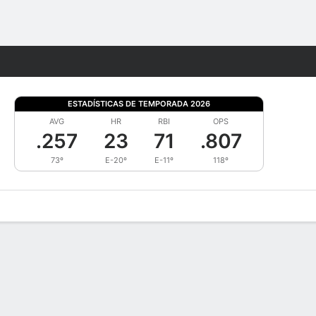
Watch
Juegos
ESTADÍSTICAS DE TEMPORADA 2026
AVG
HR
RBI
OPS
.257
23
71
.807
73º
E-20º
E-11º
118º