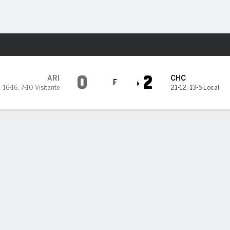
o
Más Deportes
hicago Cubs
0
2
ARI
CHC
F
16-16
,
7-10 Visitante
21-12
,
13-5 Local
5
6
7
8
9
C
H
0
0
0
0
0
0
4