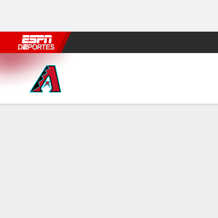
Fútbol
MLB
F. Americano
Básquetbol
WNBA
F1
Boxe
Arizona Diamondbacks en C
Resumen
Crónica
Ficha
Jugadas
1
2
3
4
ARI
0
0
0
0
CHC