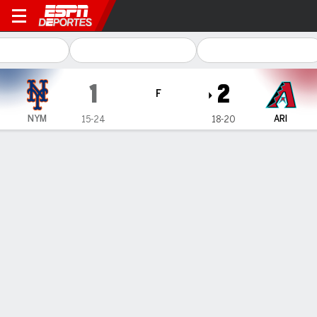
New York Mets en Arizona 
1
2
F
NYM
ARI
15-24
18-20
Resumen
Crónica
Ficha
Jugadas
1
2
3
4
5
6
7
8
9
C
H
E
NYM
0
1
0
0
0
0
0
0
0
1
3
0
ARI
0
0
2
0
0
0
0
0
-
2
6
0
GANÓ
PERDIDO
SALVADO
M. Kelly
C. Holmes
P. Sewald
2-3
4-3
8