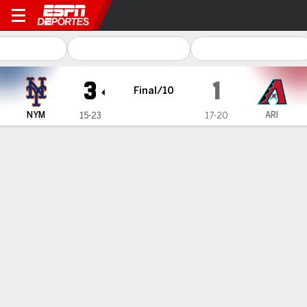
New York Mets en Arizona 
3
1
Final/10
NYM
ARI
15-23
17-20
Resumen
Crónica
Ficha
Jugadas