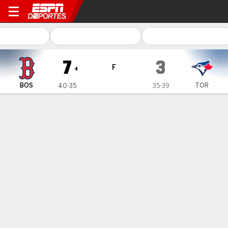
Boston Red Sox en Toronto B
7
3
F
BOS
TOR
40-35
35-39
Resumen
Crónica
Ficha
Jugadas