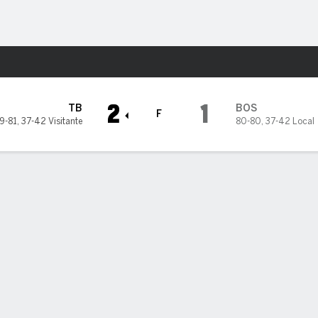
o
Más Deportes
ed Sox
2
1
TB
BOS
F
9-81
,
37-42 Visitante
80-80
,
37-42 Local