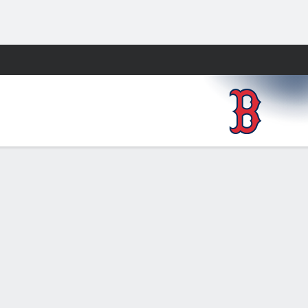
Watch
Juegos