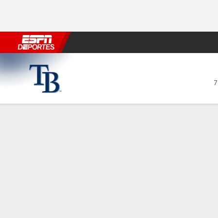
Fútbol
MLB
F. Americano
Básquetbol
WNBA
F1
Boxe
Tampa Bay Rays en Boston R
7
Resumen
Crónica
Ficha
Jugadas
TB
BOS
HITTERS
H-AB
C
HR
RBI
PROM