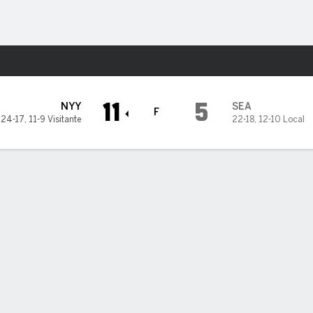
o
Más Deportes
e Mariners
11
5
NYY
SEA
F
24-17
,
11-9 Visitante
22-18
,
12-10 Local