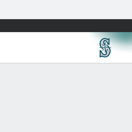
Watch
Juegos