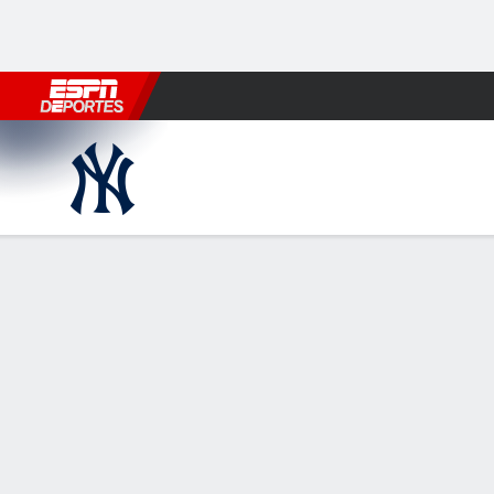
Fútbol
MLB
F. Americano
Básquetbol
WNBA
F1
Boxe
New York Yankees en Seattl
Resumen
Crónica
Ficha
Jugadas
NYY
SEA
HITTERS
H-AB
C
HR
RBI
PROM