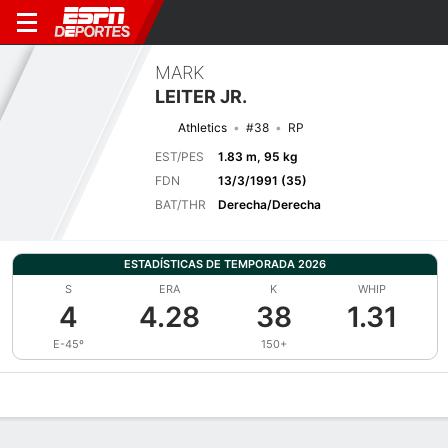
MARK
LEITER JR.
Athletics
#38
RP
EST/PES
1.83 m, 95 kg
FDN
13/3/1991 (35)
BAT/THR
Derecha/Derecha
ESTADÍSTICAS DE TEMPORADA 2026
S
ERA
K
WHIP
4
4.28
38
1.31
E-45º
150+
Perfil de Jugador
Noticias
Estadísticas
Bio
Splits
Resumen