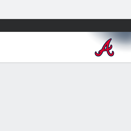
Watch
Juegos