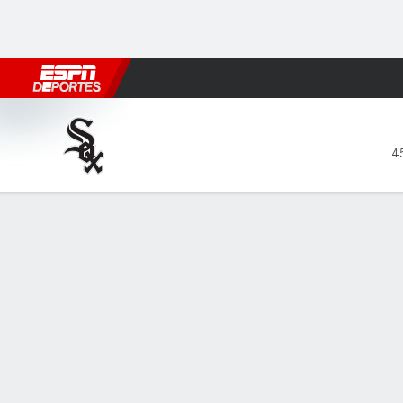
Fútbol
MLB
F. Americano
Básquetbol
WNBA
F1
Boxe
Chicago White Sox en Atlant
4
Resumen
Crónica
Ficha
Jugadas
CHW
ATL
HITTERS
H-AB
C
HR
RBI
PROM