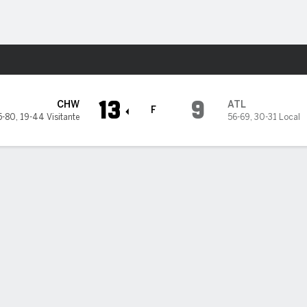
o
Más Deportes
a Braves
13
9
CHW
ATL
F
5-80
,
19-44 Visitante
56-69
,
30-31 Local