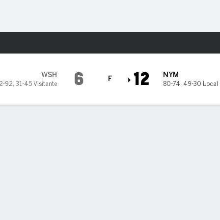
o
Más Deportes
w York Mets
6
12
WSH
NYM
F
2-92
,
31-45 Visitante
80-74
,
49-30 Local