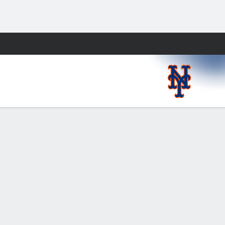
Watch
Juegos