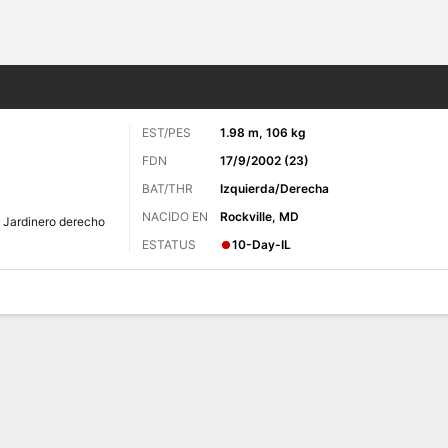
o
Más Deportes
EST/PES
1.98 m, 106 kg
FDN
17/9/2002 (23)
BAT/THR
Izquierda/Derecha
NACIDO EN
Rockville, MD
Jardinero derecho
ESTATUS
10-Day-IL
 de Juegos