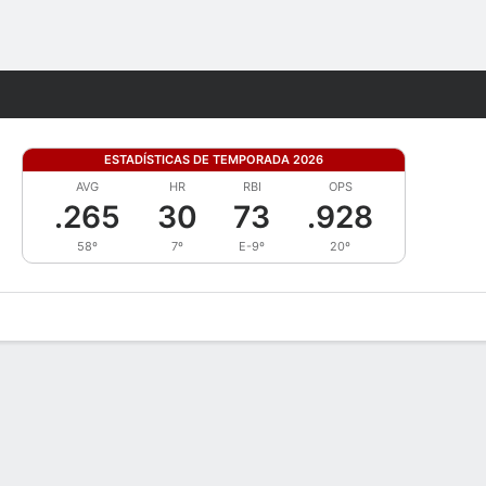
Watch
Juegos
ESTADÍSTICAS DE TEMPORADA 2026
AVG
HR
RBI
OPS
.265
30
73
.928
58º
7º
E-9º
20º