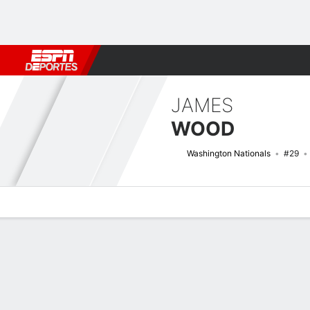
Fútbol
MLB
F. Americano
Básquetbol
WNBA
F1
Boxe
JAMES
WOOD
Washington Nationals
#29
Perfil de Jugador
Noticias
Estadísticas
Bio
Splits
Resumen