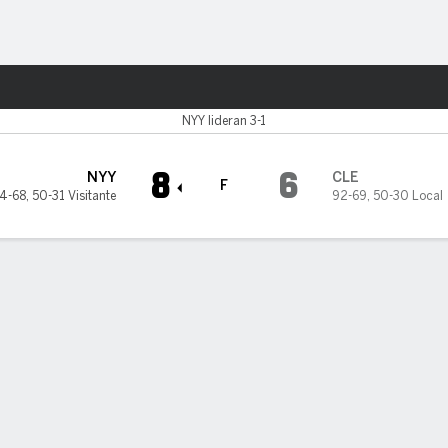
o
Más Deportes
and Guardians
NYY lideran 3-1
8
6
NYY
CLE
F
4-68
,
50-31 Visitante
92-69
,
50-30 Local