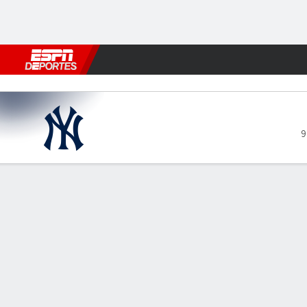
Fútbol
MLB
F. Americano
Básquetbol
WNBA
F1
Boxe
New York Yankees en Clevel
9
Resumen
Crónica
Ficha
Jugadas
NYY
CLE