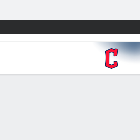
Watch
Juegos