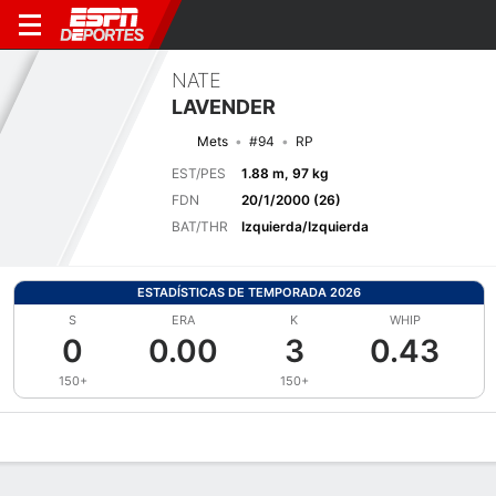
NATE
LAVENDER
Mets
#94
RP
EST/PES
1.88 m, 97 kg
FDN
20/1/2000 (26)
BAT/THR
Izquierda/Izquierda
ESTADÍSTICAS DE TEMPORADA 2026
S
ERA
K
WHIP
0
0.00
3
0.43
150+
150+
Perfil de Jugador
Noticias
Estadísticas
Bio
Splits
Resumen