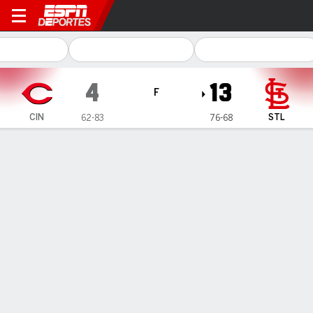
Cincinnati Reds en St. Louis
4
13
F
CIN
STL
62-83
76-68
Resumen
Crónica
Ficha
Jugadas
1
2
3
4
5
6
7
8
9
C
H
E
CIN
1
0
0
0
3
0
0
0
0
4
9
2
STL
2
3
1
2
0
2
3
0
-
13
14
1
GANÓ
PERDIDO
L. Lynn
R. Stephenson
11-7
4-5