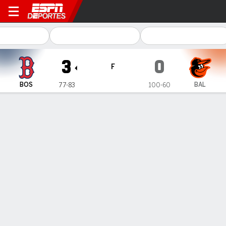
Boston Red Sox en Baltimore
3
0
F
BOS
BAL
77-83
100-60
Resumen
Crónica
Ficha
Jugadas
1
2
3
4
5
6
7
8
9
C
H
E
BOS
0
0
0
0
2
0
0
0
1
3
4
0
BAL
0
0
0
0
0
0
0
0
0
0
3
1
GANÓ
PERDIDO
SALVADO
N. Pivetta
J. Means
G. Whitlock
10-9
1-2
1