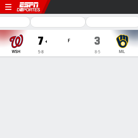
Washington Nationals en Mi
7
3
F
WSH
MIL
5-8
8-5
Resumen
Crónica
Ficha
Jugadas
1
2
3
4
5
6
7
8
9
C
H
E
WSH
2
0
0
0
0
0
1
0
4
7
11
1
MIL
3
0
0
0
0
0
0
0
0
3
4
1
GANÓ
PERDIDO
P. Poulin
T. Megill
1-0
0-2