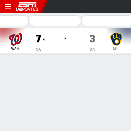
Washington Nationals en Mi
7
3
F
WSH
MIL
5-8
8-5
Resumen
Crónica
Ficha
Jugadas
1
2
3
4
5
6
7
8
9
C
H
E
WSH
2
0
0
0
0
0
1
0
4
7
11
1
MIL
3
0
0
0
0
0
0
0
0
3
4
1
GANÓ
PERDIDO
P. Poulin
T. Megill
1-0
0-2