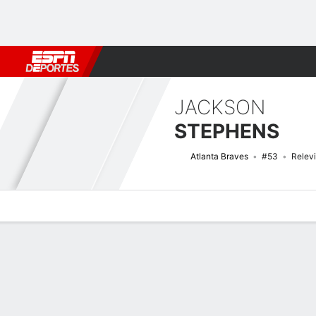
Fútbol
MLB
F. Americano
Básquetbol
WNBA
F1
Boxe
JACKSON
STEPHENS
Atlanta Braves
#53
Relevi
Perfil de Jugador
Noticias
Estadísticas
Bio
Splits
Resumen