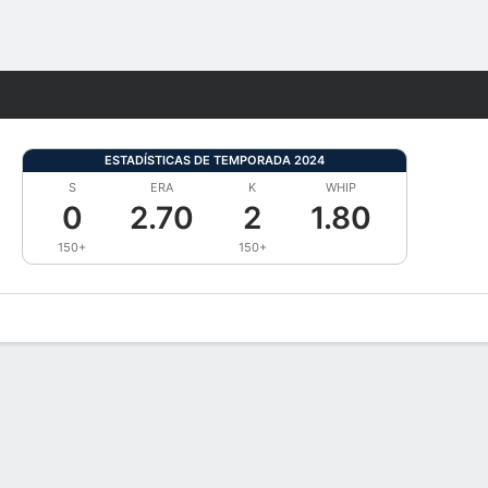
Watch
Juegos
ESTADÍSTICAS DE TEMPORADA 2024
S
ERA
K
WHIP
0
2.70
2
1.80
150+
150+