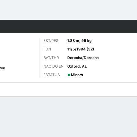
o
Más Deportes
EST/PES
1.88 m, 99 kg
FDN
11/5/1994 (32)
BAT/THR
Derecha/Derecha
NACIDO EN
Oxford, AL
sta
ESTATUS
Minors
 de Juegos