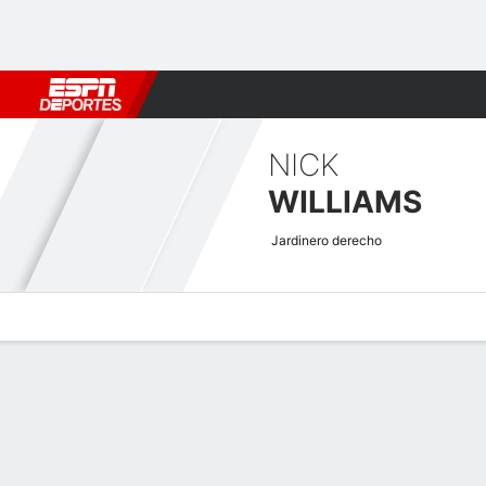
Fútbol
MLB
F. Americano
Básquetbol
WNBA
F1
Boxe
NICK
WILLIAMS
Jardinero derecho
Perfil de Jugador
Noticias
Estadísticas
Bio
Splits
Resumen