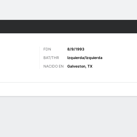
o
Más Deportes
FDN
8/9/1993
BAT/THR
Izquierda/Izquierda
NACIDO EN
Galveston, TX
 de Juegos