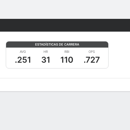
Watch
Juegos
ESTADÍSTICAS DE CARRERA
AVG
HR
RBI
OPS
.251
31
110
.727