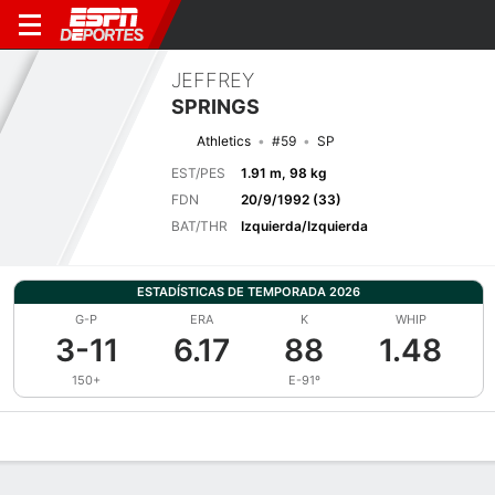
JEFFREY
SPRINGS
Athletics
#59
SP
EST/PES
1.91 m, 98 kg
FDN
20/9/1992 (33)
BAT/THR
Izquierda/Izquierda
ESTADÍSTICAS DE TEMPORADA 2026
G-P
ERA
K
WHIP
3-11
6.17
88
1.48
150+
E-91º
Perfil de Jugador
Noticias
Estadísticas
Bio
Splits
Resumen