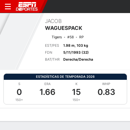
JACOB
WAGUESPACK
Tigers
#58
RP
EST/PES
1.98 m, 103 kg
FDN
5/11/1993 (32)
BAT/THR
Derecha/Derecha
ESTADÍSTICAS DE TEMPORADA 2026
S
ERA
K
WHIP
0
1.66
15
0.83
150+
150+
Perfil de Jugador
Noticias
Estadísticas
Bio
Splits
Resumen