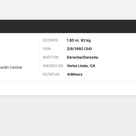
o
Más Deportes
EST/PES
1.85 m, 92 kg
FDN
2/8/1992 (34)
BAT/THR
Derecha/Derecha
NACIDO EN
Yorba Linda, CA
ardín Central
ESTATUS
Minors
 de Juegos