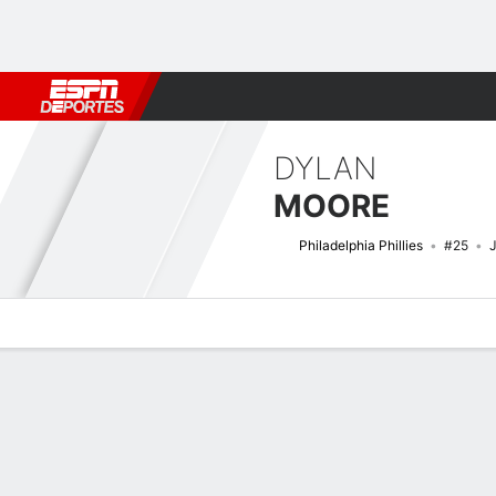
Fútbol
MLB
F. Americano
Básquetbol
WNBA
F1
Boxe
DYLAN
MOORE
Philadelphia Phillies
#25
J
Perfil de Jugador
Noticias
Estadísticas
Bio
Splits
Resumen