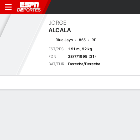
JORGE
ALCALA
Blue Jays
#65
RP
EST/PES
1.91 m, 92 kg
FDN
28/7/1995 (31)
BAT/THR
Derecha/Derecha
Perfil de Jugador
Noticias
Estadísticas
Bio
Splits
Resumen
Juego actual
Splits completos
2
2
TOR
CHC