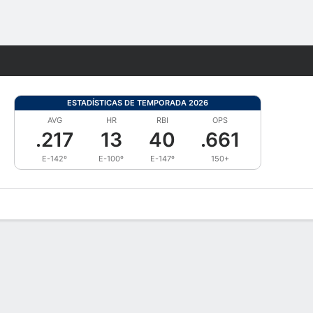
Watch
Juegos
ESTADÍSTICAS DE TEMPORADA 2026
AVG
HR
RBI
OPS
.217
13
40
.661
E-142º
E-100º
E-147º
150+