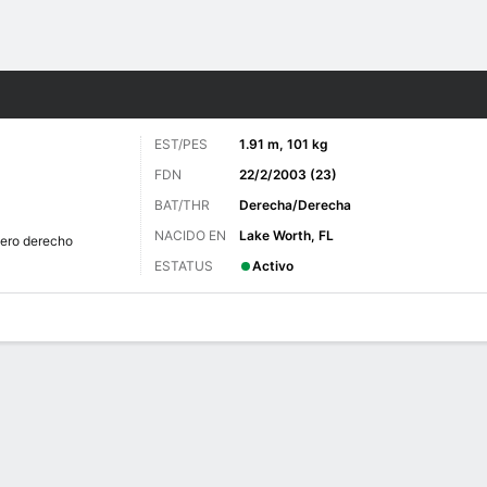
o
Más Deportes
EST/PES
1.91 m, 101 kg
FDN
22/2/2003 (23)
BAT/THR
Derecha/Derecha
NACIDO EN
Lake Worth, FL
nero derecho
ESTATUS
Activo
 de Juegos
Bat vs Pitch