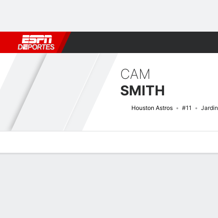
Fútbol
MLB
F. Americano
Básquetbol
WNBA
F1
Boxe
CAM
SMITH
Houston Astros
#11
Jardi
Perfil de Jugador
Noticias
Estadísticas
Bio
Splits
Resumen