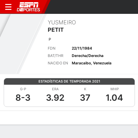
YUSMEIRO
PETIT
P
FDN
22/11/1984
BAT/THR
Derecha/Derecha
NACIDO EN
Maracaibo, Venezuela
ESTADÍSTICAS DE TEMPORADA 2021
G-P
ERA
K
WHIP
8-3
3.92
37
1.04
Perfil de Jugador
Noticias
Estadísticas
Bio
Splits
Resumen