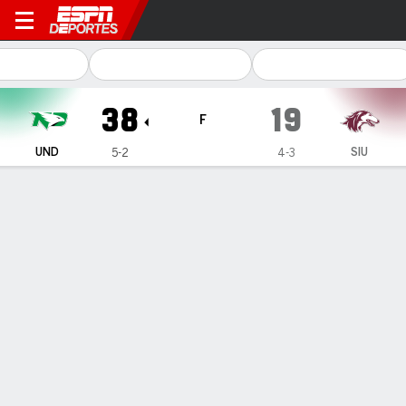
North Dakota Fighting Hawks 
38
19
F
UND
SIU
5-2
4-3
Resumen
Ficha
Estadísticas de Equipo
ESTADÍSTICAS DE EQUIPO
1as. oportunidades
22
20
Eficiencia en 3er intento
6-14
5-15