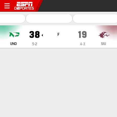
North Dakota Fighting Hawks 
38
19
F
UND
SIU
5-2
4-3
Resumen
Ficha
Estadísticas de Equipo
North Dakota
Southern Illinois
North Dakota Pasando
C/INT
YDS
PROM
TD
INT
Jerry Kaminski
#
11
9/15
73
4.9
1
0