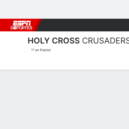
Fútbol
MLB
F. Americano
Básquetbol
WNBA
F1
Boxe
HOLY CROSS
CRUSADER
1° en Patriot
Estadísticas
Calendario
Plantilla
Estadísticas de Jugadores
Jugadores