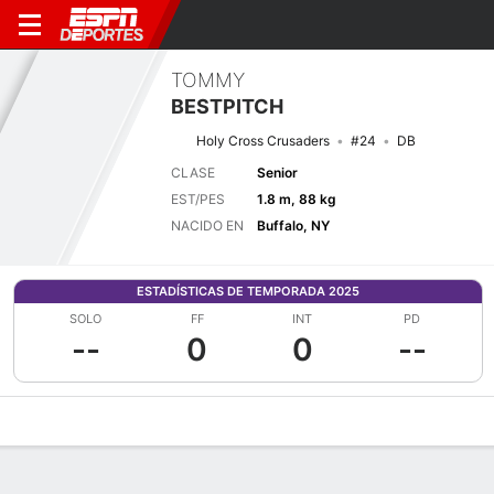
TOMMY
BESTPITCH
Holy Cross Crusaders
#24
DB
CLASE
Senior
EST/PES
1.8 m, 88 kg
NACIDO EN
Buffalo, NY
ESTADÍSTICAS DE TEMPORADA 2025
SOLO
FF
INT
PD
--
0
0
--
Perfil de Jugador
Noticias
Estadísticas
Bio
Splits
Resumen