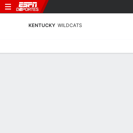
KENTUCKY
WILDCATS
Estadísticas
Calendario
Plantilla
Estadísticas de Jugadores Kentucky
Wildcats 2025
Jugadores
Equipo
Líderes