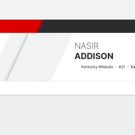
Fútbol
MLB
F. Americano
Básquetbol
WNBA
F1
Boxe
NASIR
ADDISON
Kentucky Wildcats
#21
Ba
Perfil de Jugador
Noticias
Estadísticas
Bio
Splits
Resumen