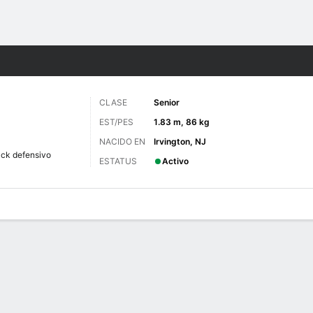
o
NCAAF
Más Deportes
CLASE
Senior
EST/PES
1.83 m, 86 kg
NACIDO EN
Irvington, NJ
ck defensivo
ESTATUS
Activo
 de Juegos