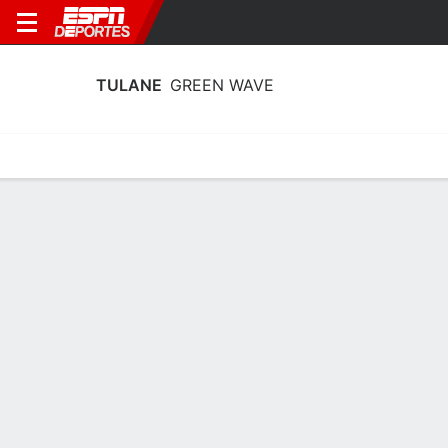
TULANE
GREEN WAVE
Estadísticas
Calendario
Plantilla
Plantel Tulane Green Wave 2026
Ofensiva
NOMBRE
POS
EST
P
CLASE
Jay Beamon
QB
1.93 m
96 kg
FR
4
Dagan Bruno
QB
1.88 m
90 kg
SO
14