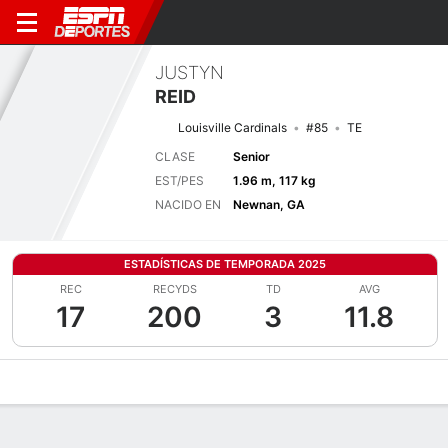
JUSTYN
REID
Louisville Cardinals
#85
TE
CLASE
Senior
EST/PES
1.96 m, 117 kg
NACIDO EN
Newnan, GA
ESTADÍSTICAS DE TEMPORADA 2025
REC
RECYDS
TD
AVG
17
200
3
11.8
Perfil de Jugador
Noticias
Estadísticas
Bio
Splits
Resumen