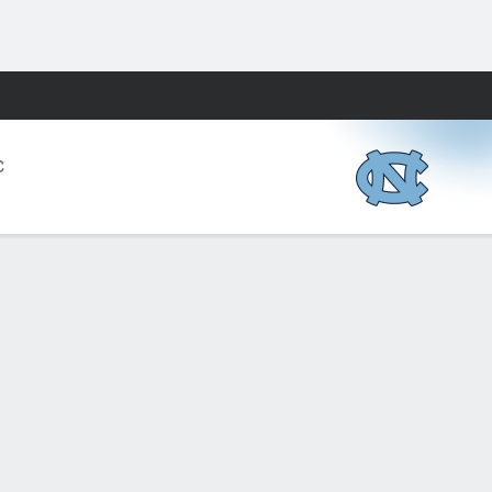
Watch
Juegos
C
NT
YDS
PROM
TD
INT
QBR