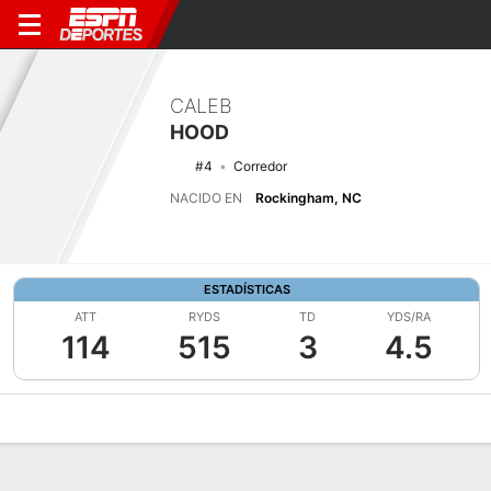
CALEB
HOOD
#4
Corredor
NACIDO EN
Rockingham, NC
ESTADÍSTICAS
ATT
RYDS
TD
YDS/RA
114
515
3
4.5
Perfil de Jugador
Noticias
Estadísticas
Bio
Splits
Resumen