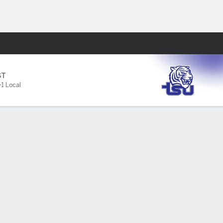
Watch
Juegos
ST
-1 Local
NT
YDS
PROM
TD
INT