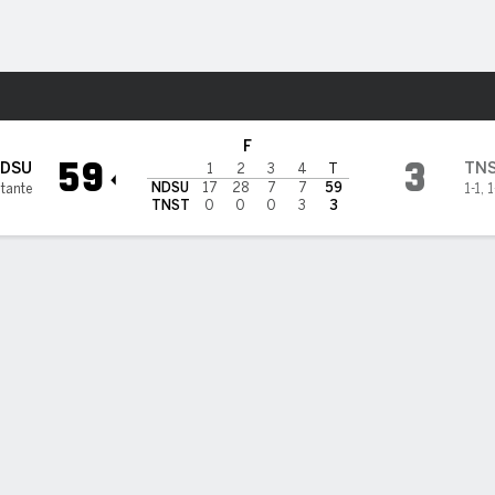
o
NCAAF
Más Deportes
 Tennessee State Tigers
F
59
3
DSU
TN
1
2
3
4
T
NDSU
17
28
7
7
59
itante
1-1
,
1
TNST
0
0
0
3
3
Tennessee State Pasando
ROM
TD
INT
C/I