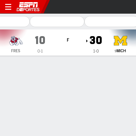
Fresno State Bulldogs en Mi
10
30
F
MICH
FRES
0-1
1-0
9
Resumen
Ficha
Estadísticas de Equipo
1
2
3
4
T
FRES
0
3
0
7
10
MICH
7
3
3
17
30