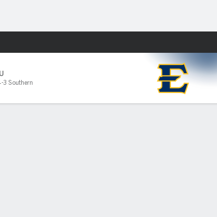
Watch
Juegos
U
4-3 Southern