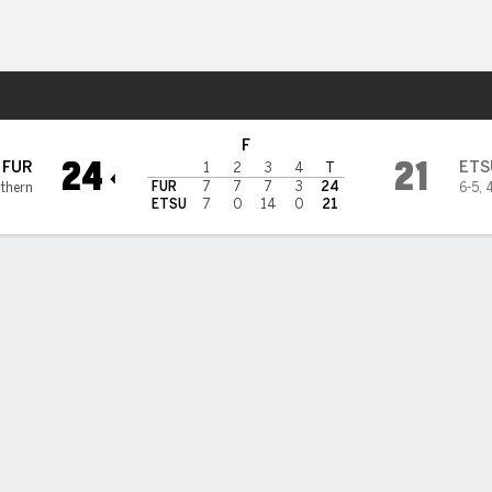
o
NCAAF
Más Deportes
nnessee State Buccaneers
F
24
21
FUR
ETS
1
2
3
4
T
FUR
7
7
7
3
24
thern
6-5
,
ETSU
7
0
14
0
21
DAS