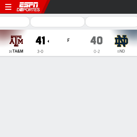
Texas A&M Aggies en Notre D
41
40
F
TA&M
ND
3-0
0-2
16
8
Resumen
Ficha
Estadísticas de Equipo
1
2
3
4
T
TA&M
7
21
3
10
41
ND
14
10
7
9
40