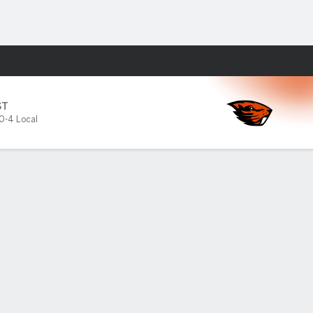
Watch
Juegos
ST
0-4 Local