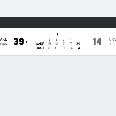
o
NCAAF
Más Deportes
 en Oregon State Beavers
F
39
14
AKE
OR
1
2
3
4
T
WAKE
15
10
7
7
39
itante
0-7
,
ORST
0
0
0
14
14
DAS