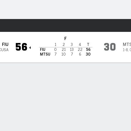
o
NCAAF
Más Deportes
rs en Middle Tennessee Blue 
F
56
30
FIU
MT
1
2
3
4
T
FIU
0
21
13
22
56
 CUSA
1-8
,
MTSU
7
10
7
6
30
DAS