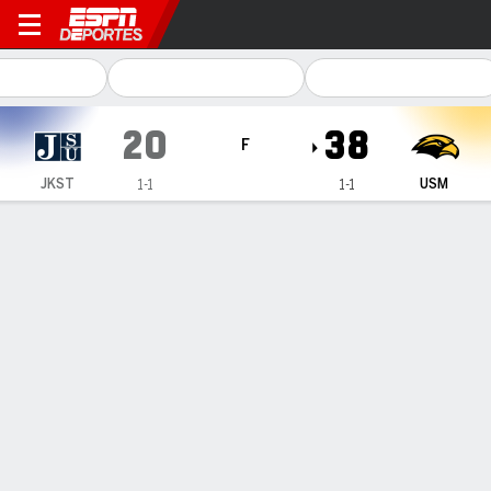
Jackson State Tigers en Sou
20
38
F
JKST
USM
1-1
1-1
Resumen
Ficha
Estadísticas de Equipo
1
2
3
4
T
JKST
3
7
0
10
20
USM
14
3
7
14
38