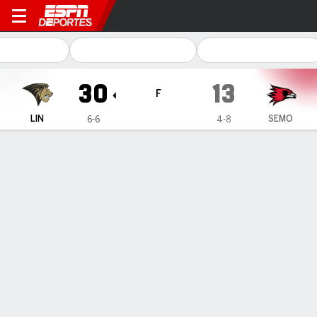
Lindenwood Lions en Southe
30
13
F
LIN
SEMO
6-6
4-8
Resumen
Ficha
Estadísticas de Equipo
1
2
3
4
T
LIN
7
3
6
14
30
SEMO
0
0
6
7
13