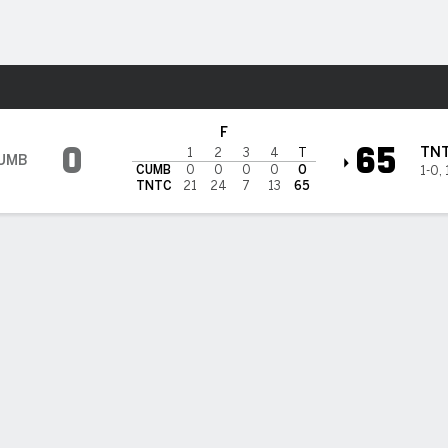
o
NCAAF
Más Deportes
n Tennessee Tech Golden Ea
F
0
65
TN
1
2
3
4
T
UMB
CUMB
0
0
0
0
0
1-0
,
TNTC
21
24
7
13
65
DAS