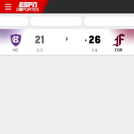
Holy Cross Crusaders en F
21
26
F
HC
FOR
0-5
1-4
Resumen
Ficha
Estadísticas de Equipo
1
2
3
4
T
HC
7
14
0
0
21
FOR
14
6
3
3
26